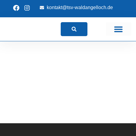
kon
takt@tsv-waldangelloc
h.de
Suchen